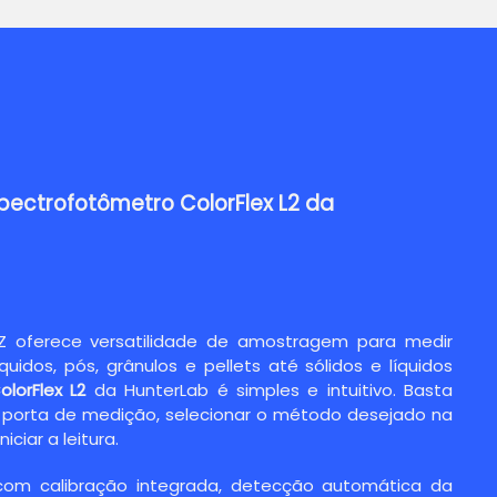
pectrofotômetro ColorFlex L2 da
EZ oferece versatilidade de amostragem para medir
quidos, pós, grânulos e pellets até sólidos e líquidos
olorFlex L2
da HunterLab é simples e intuitivo. Basta
 porta de medição, selecionar o método desejado na
iciar a leitura.
om calibração integrada, detecção automática da