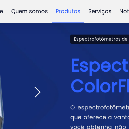
e
Quem somos
Produtos
Serviços
Not
Espectrofotômetros de
Espect
ColorF
O espectrofotôme
que oferece a van
você obtenha não 