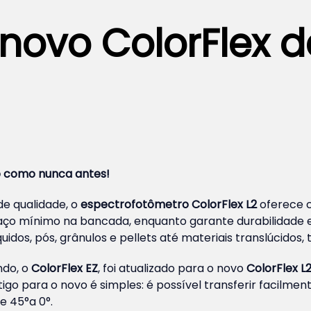
ovo ColorFlex d
io como nunca antes!
de qualidade, o
espectrofotômetro ColorFlex L2
oferece co
ço mínimo na bancada, enquanto garante durabilidade 
dos, pós, grânulos e pellets até materiais translúcidos, t
ndo, o
ColorFlex EZ
, foi atualizado para o novo
ColorFlex L
igo para o novo é simples: é possível transferir facilme
e 45°a 0°.