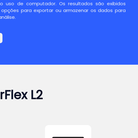
o uso de computador. Os resultados são exibidos
 opções para exportar ou armazenar os dados para
nálise.
Flex L2