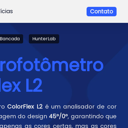
ícias
Contato
 Bancada
HunterLab
rofotômetro
lex L2
tro
ColorFlex L2
é um analisador de cor
tagem do design
45º/0º
, garantindo que
apenas as cores certas, mas as cores