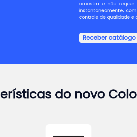
amostra e não requer 
instantaneamente, com
controle de qualidade e a
Receber catálogo
erísticas do novo Color