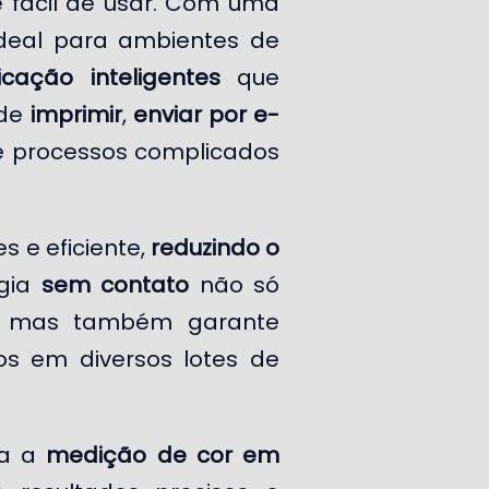
 fácil de usar. Com uma
deal para ambientes de
cação inteligentes
que
ode
imprimir
,
enviar por e-
e processos complicados
s e eficiente,
reduzindo o
ogia
sem contato
não só
o, mas também garante
os em diversos lotes de
ra a
medição de cor em