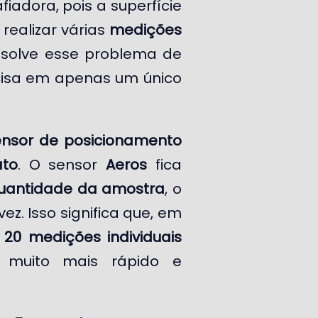
iadora, pois a superfície
 realizar várias
medições
solve esse problema de
cisa em apenas um único
ensor de posicionamento
to
. O sensor
Aeros
fica
uantidade da amostra
, o
z. Isso significa que, em
e
20 medições individuais
 muito mais rápido e