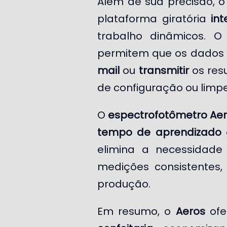
Além de sua precisão, 
plataforma giratória
int
trabalho dinâmicos. 
permitem que os dados 
mail
ou
transmitir
os res
de configuração ou limpe
O
espectrofotômetro Ae
tempo de aprendizado
elimina a necessidad
medições consistente
produção.
Em resumo, o
Aeros
ofe