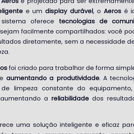
o
Aeros
é projetado para ser extremamente
eligente
e um
display durável
, o
Aeros
é i
O sistema oferece
tecnologias de comuni
sejam facilmente compartilhados: você p
ultados diretamente, sem a necessidade d
za.
ros
foi criado para trabalhar de forma simple
e
aumentando a produtividade
. A tecnol
e de limpeza constante do equipament
s, aumentando a
reliabilidade
dos resultad
rece uma solução inteligente e eficaz pa