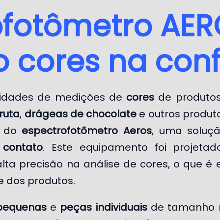
ofotômetro AE
 cores na conf
sidades de medições de
cores
de produtos
ruta
,
drágeas de chocolate
e outros produt
o do
espectrofotômetro Aeros
, uma soluçã
contato
. Este equipamento foi projetad
alta precisão na análise de cores, o que é 
e dos produtos.
pequenas
e
peças individuais
de tamanho r