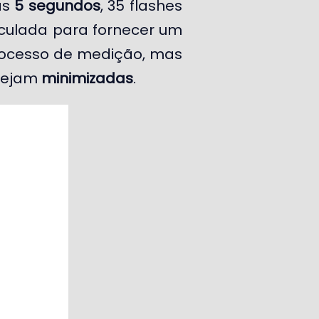
as
5 segundos
, 35 flashes
culada para fornecer um
ocesso de medição, mas
 sejam
minimizadas
.