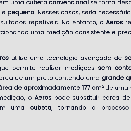
r em uma
cubeta convencional
se torna desaf
e
pequena
. Nesses casos, seria necessário
sultados repetíveis. No entanto, o
Aeros
re
porcionando uma medição consistente e pre
ros
utiliza uma tecnologia avançada de
s
que permite realizar medições
sem conta
borda de um prato contendo uma
grande q
área de aproximadamente 177 cm²
de uma ve
medição, o
Aeros
pode substituir cerca d
 em uma
cubeta
, tornando o processo