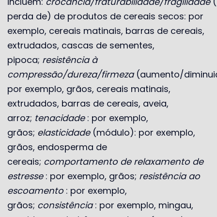
incluem:
crocância/fraturabilidade/fragilidade
(
perda de) de produtos de cereais secos: por
exemplo, cereais matinais, barras de cereais,
extrudados, cascas de sementes,
pipoca;
resistência à
compressão/dureza/firmeza
(aumento/diminui
por exemplo, grãos, cereais matinais,
extrudados, barras de cereais, aveia,
arroz;
tenacidade
: por exemplo,
grãos;
elasticidade
(módulo): por exemplo,
grãos, endosperma de
cereais;
comportamento de relaxamento de
estresse
: por exemplo, grãos;
resistência ao
escoamento
: por exemplo,
grãos;
consistência
: por exemplo, mingau,