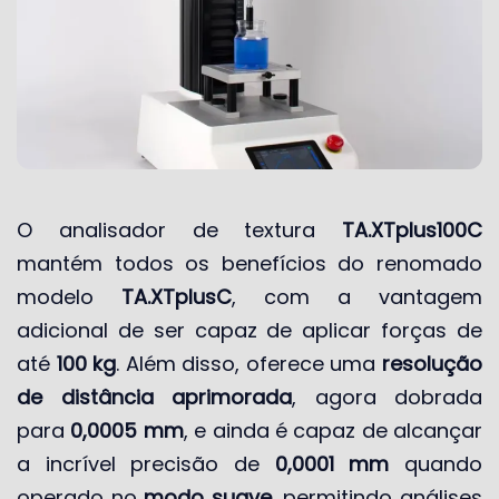
O analisador de textura
TA.XTplus100C
mantém todos os benefícios do renomado
modelo
TA.XTplusC
, com a vantagem
adicional de ser capaz de aplicar forças de
até
100 kg
. Além disso, oferece uma
resolução
de distância aprimorada
, agora dobrada
para
0,0005 mm
, e ainda é capaz de alcançar
a incrível precisão de
0,0001 mm
quando
operado no
modo suave
, permitindo análises