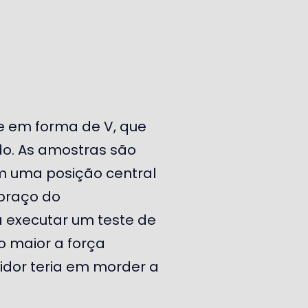
e em forma de V, que
do. As amostras são
m uma posição central
 braço do
 executar um teste de
o maior a força
idor teria em morder a